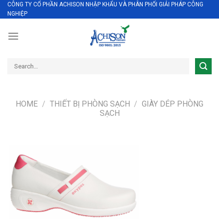
CÔNG TY CỔ PHẦN ACHISON NHẬP KHẨU VÀ PHÂN PHỐI GIẢI PHÁP CÔNG
Skip
NGHIỆP
to
content
Search
for:
HOME
/
THIẾT BỊ PHÒNG SẠCH
/
GIÀY DÉP PHÒNG
SẠCH