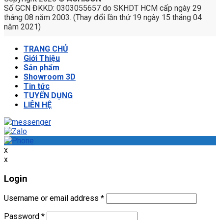
Số GCN ĐKKD: 0303055657 do SKHDT HCM cấp ngày 29
tháng 08 năm 2003. (Thay đổi lần thứ 19 ngày 15 tháng 04
năm 2021)
TRANG CHỦ
Giới Thiệu
Sản phẩm
Showroom 3D
Tin tức
TUYỂN DỤNG
LIÊN HỆ
x
x
Login
Username or email address
*
Password
*