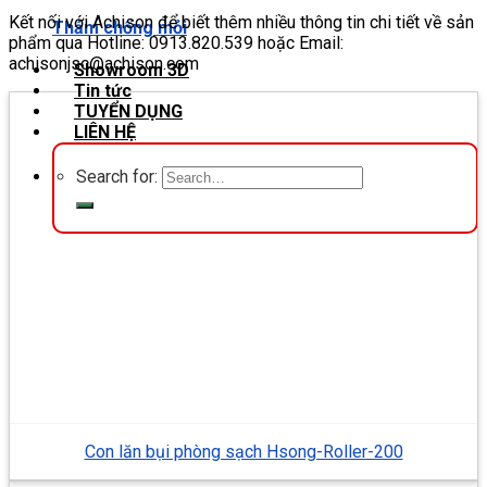
Kết nối với Achison để biết thêm nhiều thông tin chi tiết về sản
Thảm chống mỏi
phẩm qua Hotline: 0913.820.539 hoặc Email:
achisonjsc@achison.com
Showroom 3D
Tin tức
TUYỂN DỤNG
LIÊN HỆ
Search for:
Con lăn bụi phòng sạch Hsong-Roller-200