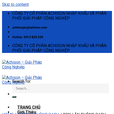
Skip to content
CÔNG TY CỔ PHẦN ACHISON NHẬP KHẨU VÀ PHÂN
PHỐI GIẢI PHÁP CÔNG NGHIỆP
achisonjsc@achison.com
Hotine: 0913 820 539
CÔNG TY CỔ PHẦN ACHISON NHẬP KHẨU VÀ PHÂN
PHỐI GIẢI PHÁP CÔNG NGHIỆP
Search for:
TRANG CHỦ
Giới Thiệu