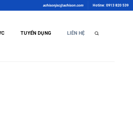
achisonjsc@achison.com
Hotine: 0913 820 539
ỨC
TUYỂN DỤNG
LIÊN HỆ