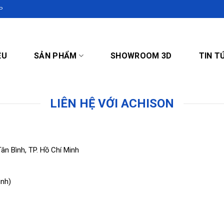
P
ỆU
SẢN PHẨM
SHOWROOM 3D
TIN T
LIÊN HỆ VỚI ACHISON
n Bình, TP. Hồ Chí Minh
inh)