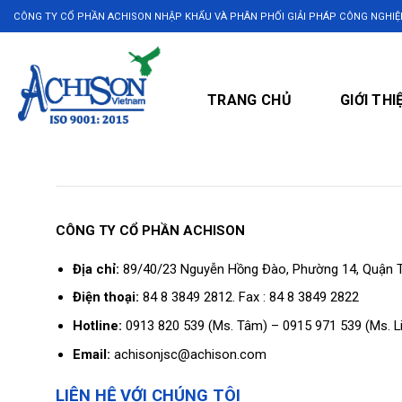
Skip
CÔNG TY CỔ PHẦN ACHISON NHẬP KHẨU VÀ PHÂN PHỐI GIẢI PHÁP CÔNG NGHIỆ
to
content
TRANG CHỦ
GIỚI THI
CÔNG TY CỔ PHẦN ACHISON
Địa chỉ:
89/40/23 Nguyễn Hồng Đào, Phường 14, Quận Tâ
Điện thoại:
84 8 3849 2812. Fax : 84 8 3849 2822
Hotline:
0913 820 539 (Ms. Tâm) – 0915 971 539 (Ms. L
Email:
achisonjsc@achison.com
LIÊN HỆ VỚI CHÚNG TÔI