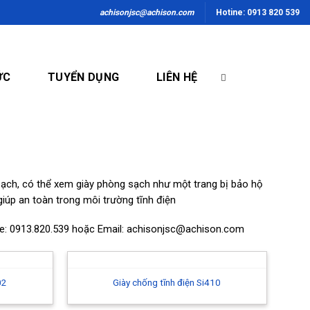
achisonjsc@achison.com
Hotine: 0913 820 539
ỨC
TUYỂN DỤNG
LIÊN HỆ
sạch, có thể xem giày phòng sạch như một trang bị bảo hộ
giúp an toàn trong môi trường tĩnh điện
line: 0913.820.539 hoặc Email: achisonjsc@achison.com
02
Giày chống tĩnh điện Si410