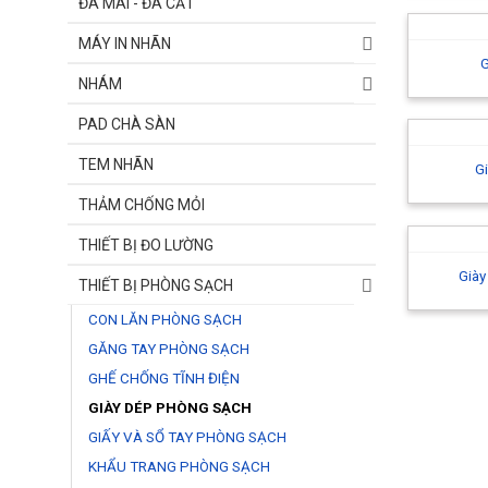
ĐÁ MÀI - ĐÁ CẮT
MÁY IN NHÃN
G
NHÁM
PAD CHÀ SÀN
TEM NHÃN
G
THẢM CHỐNG MỎI
THIẾT BỊ ĐO LƯỜNG
Giày
THIẾT BỊ PHÒNG SẠCH
CON LĂN PHÒNG SẠCH
GĂNG TAY PHÒNG SẠCH
GHẾ CHỐNG TĨNH ĐIỆN
GIÀY DÉP PHÒNG SẠCH
GIẤY VÀ SỔ TAY PHÒNG SẠCH
KHẨU TRANG PHÒNG SẠCH