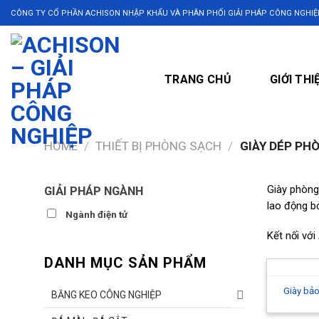
Skip
CÔNG TY CỔ PHẦN ACHISON NHẬP KHẨU VÀ PHÂN PHỐI GIẢI PHÁP CÔNG NGHIỆ
to
content
TRANG CHỦ
GIỚI THI
HOME
/
THIẾT BỊ PHÒNG SẠCH
/
GIÀY DÉP PH
Giày phòng
GIẢI PHÁP NGÀNH
lao động bở
Ngành điện tử
Kết nối vớ
DANH MỤC SẢN PHẨM
Giày bảo
BĂNG KEO CÔNG NGHIỆP