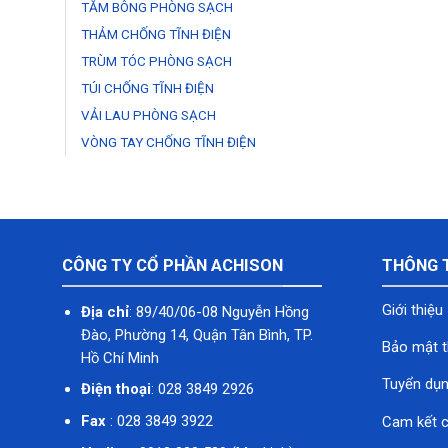
TĂM BÔNG PHÒNG SẠCH
THẢM CHỐNG TĨNH ĐIỆN
TRÙM TÓC PHÒNG SẠCH
TÚI CHỐNG TĨNH ĐIỆN
VẢI LAU PHÒNG SẠCH
VÒNG TAY CHỐNG TĨNH ĐIỆN
CÔNG TY CỔ PHẦN ACHISON
THÔNG 
Giới thiệu
Địa chỉ
: 89/40/06-08 Nguyễn Hồng
Đào, Phường 14, Quận Tân Bình, TP.
Bảo mật t
Hồ Chí Minh
Tuyển dụ
Điện thoại
: 028 3849 2926
Fax
: 028 3849 3922
Cam kết c