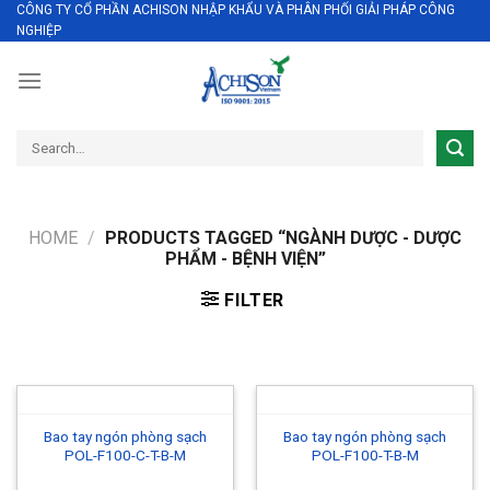
CÔNG TY CỔ PHẦN ACHISON NHẬP KHẨU VÀ PHÂN PHỐI GIẢI PHÁP CÔNG
Skip
NGHIỆP
to
content
Search
for:
HOME
/
PRODUCTS TAGGED “NGÀNH DƯỢC - DƯỢC
PHẨM - BỆNH VIỆN”
FILTER
Bao tay ngón phòng sạch
Bao tay ngón phòng sạch
POL-F100-C-T-B-M
POL-F100-T-B-M