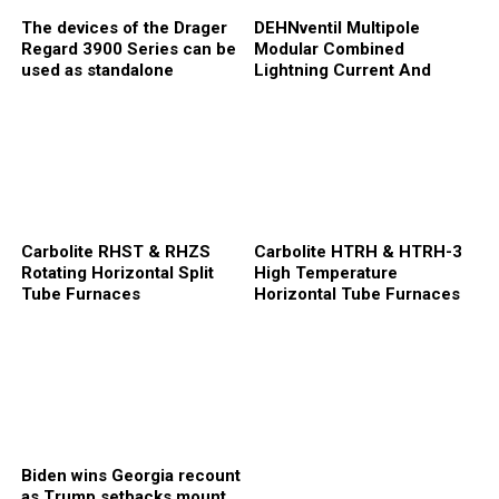
The devices of the Drager
DEHNventil Multipole
Regard 3900 Series can be
Modular Combined
used as standalone
Lightning Current And
controllers
Surge Arresters
Carbolite RHST & RHZS
Carbolite HTRH & HTRH-3
Rotating Horizontal Split
High Temperature
Tube Furnaces
Horizontal Tube Furnaces
Biden wins Georgia recount
as Trump setbacks mount