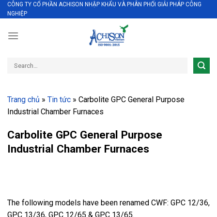
CÔNG TY CỔ PHẦN ACHISON NHẬP KHẨU VÀ PHÂN PHỐI GIẢI PHÁP CÔNG
Skip
NGHIỆP
to
content
Search
for:
Trang chủ
»
Tin tức
»
Carbolite GPC General Purpose
Industrial Chamber Furnaces
Carbolite GPC General Purpose
Industrial Chamber Furnaces
The following models have been renamed CWF: GPC 12/36,
GPC 13/36, GPC 12/65 & GPC 13/65.