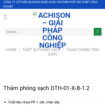
CÔNG TY CỔ PHẦN ACHISON NHẬP KHẨU VÀ PHÂN PHỐI GIẢI PHÁP CÔNG
Skip
NGHIỆP
to
content
Search
for:
HOME
/
THIẾT BỊ PHÒNG SẠCH
/
THẢM CHỐNG TĨNH
ĐIỆN
Thảm phòng sạch DTH-01-X-B-1.2
Chất liệu nhựa PP + sắt, chân dày